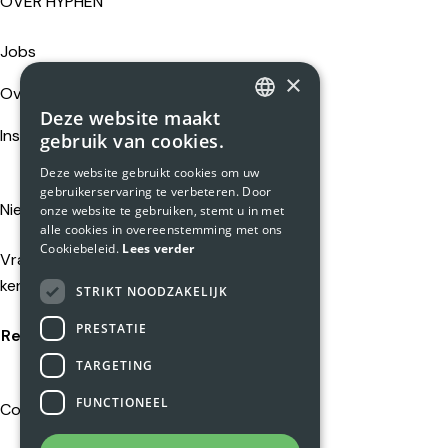
OVER HYPHEN
Jobs
×
Over ons
Deze website maakt
DUTCH
Insights
gebruik van cookies.
ENGLISH
Deze website gebruikt cookies om uw
gebruikerservaring te verbeteren. Door
Nieuwsgierigheid loont
onze website te gebruiken, stemt u in met
alle cookies in overeenstemming met ons
Cookiebeleid.
Lees verder
Vragen, ideeën of gewoon eens
kennismaken?
STRIKT NOODZAKELIJK
PRESTATIE
Reach out
TARGETING
FUNCTIONEEL
Connect with us