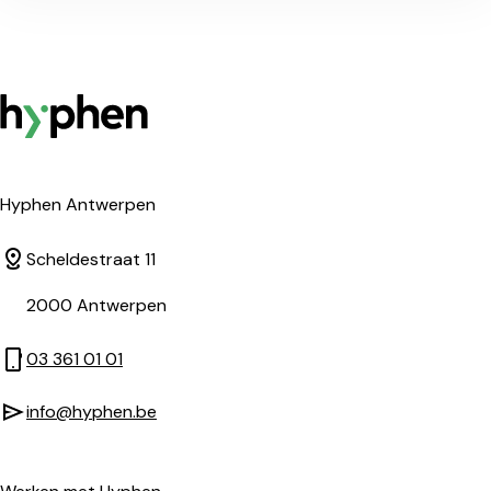
Hyphen
Hyphen Antwerpen
Scheldestraat 11
2000
Antwerpen
03 361 01 01
info@hyphen.be