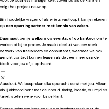
voor. Je business manager kent zowel jou als de klant en
volgt het project nauw op.
Bij inhoudelijke vragen of als er iets vastloopt, kan je rekenen
op
een sparringpartner met kennis van zaken
.
Daarnaast ben je
welkom op events, of op kantoor
om te
werken of bij te praten. Je maakt deel uit van een sterk
netwerk van freelancers en consultants, waarmee we ook
gericht contact kunnen leggen als dat een meerwaarde
biedt voor jou of je opdracht.
Absoluut. We bespreken elke opdracht eerst met jou. Alleen
als jij akkoord bent met de inhoud, timing, locatie, duurtijd en
tarief, stellen we je voor bij de klant.
Daarna volgt een kennismaking of intakegesprek met de