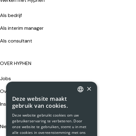
Werken met Hyphen
Als bedrijf
Als interim manager
Als consultant
OVER HYPHEN
Jobs
×
Over ons
Deze website maakt
DUTCH
Insights
gebruik van cookies.
ENGLISH
Deze website gebruikt cookies om uw
gebruikerservaring te verbeteren. Door
Nieuwsgierigheid loont
onze website te gebruiken, stemt u in met
alle cookies in overeenstemming met ons